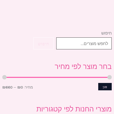
חיפוש
מ
מ
ח
ח
חיפוש
י
י
ר
ר
בחר מוצר לפי מחיר
מ
מ
י
ק
נ
ס
סנן
מחיר:
₪0
—
₪660
י
י
מ
מ
מוצרי החנות לפי קטגוריות
ל
ל