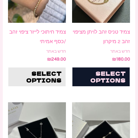
סוגי
ניתן
לבחו
צמיד טניס זהב לויתן מציפוי
צמיד חיתוכי לייזר ציפוי זהב
את
זהב 2 מיקרון
/כסף אמיתי
האפש
חדש באתר
חדש באתר
בעמו
₪
249.00
₪
180.00
המוצ
SELECT
SELECT
OPTIONS
OPTIONS