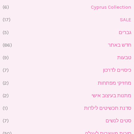
י
י
(6)
Cyprus Collection
(17)
SALE
גברים
(5)
חדש באתר
(86)
טבעות
(9)
כיסויים לדרכון
(7)
מחזיקי מפתחות
(2)
מתנות בעיצוב אישי
(2)
סדנת תכשיטים לילדות
(1)
סטים לנשים
(7)
סיכות מעוצבות לעגלה
(50)