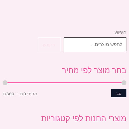
חיפוש
מ
מ
ח
ח
חיפוש
י
י
ר
ר
בחר מוצר לפי מחיר
מ
מ
י
ק
נ
ס
סנן
מחיר:
₪0
—
₪390
י
י
מ
מ
מוצרי החנות לפי קטגוריות
ל
ל