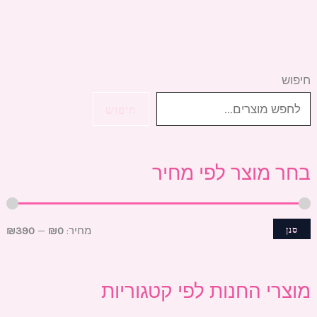
חיפוש
מ
מ
ח
ח
חיפוש
י
י
ר
ר
בחר מוצר לפי מחיר
מ
מ
י
ק
נ
ס
סנן
מחיר:
₪0
—
₪390
י
י
מ
מ
מוצרי החנות לפי קטגוריות
ל
ל