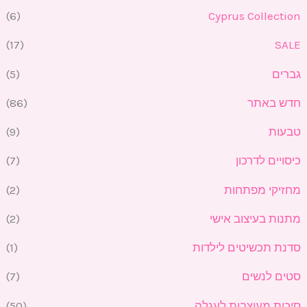
י
י
(6)
Cyprus Collection
(17)
SALE
גברים
(5)
חדש באתר
(86)
טבעות
(9)
כיסויים לדרכון
(7)
מחזיקי מפתחות
(2)
מתנות בעיצוב אישי
(2)
סדנת תכשיטים לילדות
(1)
סטים לנשים
(7)
סיכות מעוצבות לעגלה
(50)