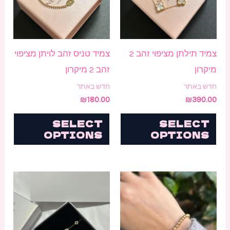
צמיד תילתן מציפוי זהב 2
צמיד טניס זהב לויתן מציפוי
מיקרון
זהב 2 מיקרון
חדש באתר
חדש באתר
₪
180.00
₪
390.00
SELECT
SELECT
OPTIONS
OPTIONS
למוצר
זה
יש
מספר