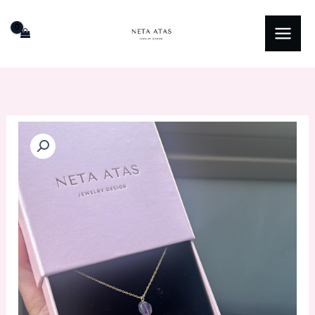
ילוג
תוכן
כמות
של
סט
שרשרת
וזוג
עגילי
חישוק
מאבני
חן