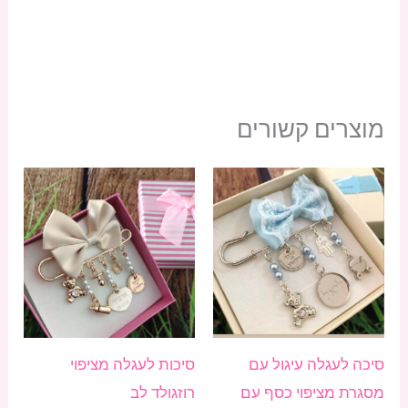
מוצרים קשורים
טווח
טווח
למוצר
למוצ
מחירים:
מחירים:
זה
זה
עד
עד
יש
יש
מספר
מספ
סוגים.
סוגי
ניתן
ניתן
לבחור
לבחו
סיכה לעגלה עיגול עם
סיכות לעגלה מציפוי
את
את
מסגרת מציפוי כסף עם
רוזגולד לב
האפשרויות
האפש