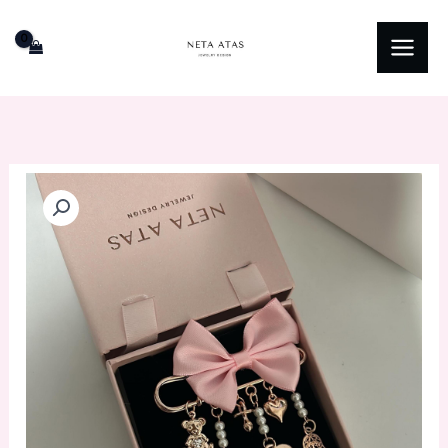
ילוג
תוכן
כמות
של
סיכה
לעגלה
דגם
הודיה
פפיון
ורוד-מציפוי
רוזגולד