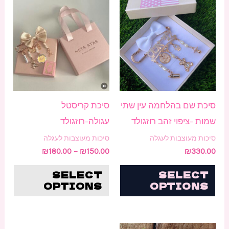
למוצ
מחירים:
זה
עד
יש
מספ
סוגי
ניתן
לבחו
סיכת שם בהלחמה עין שתי
סיכת קריסטל
את
שמות -ציפוי זהב רוזגולד
עגולה-רוזגולד
האפש
סיכות מעוצבות לעגלה
סיכות מעוצבות לעגלה
בעמו
₪
180.00
–
₪
150.00
₪
330.00
המוצ
SELECT
SELECT
OPTIONS
OPTIONS
טווח