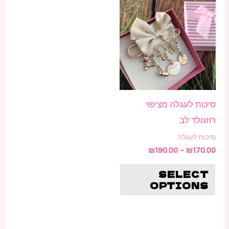
למוצר
מחירים:
זה
עד
יש
מספר
סוגים.
ניתן
לבחור
סיכות לעגלה מציפוי
את
רוזגולד לב
האפשרויות
סיכות לעגלה
בעמוד
₪
190.00
–
₪
170.00
המוצר
SELECT
OPTIONS