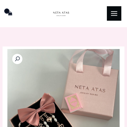
ילוג
תוכן
כמות
של
סיכה
לעגלה
דגם
לב
פפיון
ורוד
עתיק