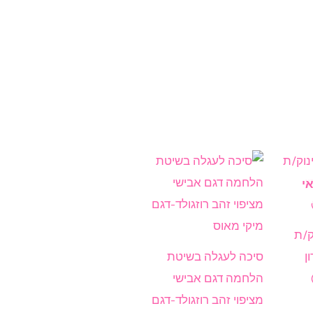
למוצר
זה
י
יש
מספר
ק/ת
סוגים.
קרון
סיכה לעגלה בשיטת
ניתן
הלחמה דגם אבישי
לבחור
מציפוי זהב רוזגולד-דגם
את