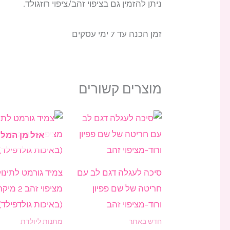
ניתן להזמין גם בציפוי זהב/ציפוי רוזגולד.
זמן הכנה עד 7 ימי עסקים
מוצרים קשורים
טווח
למוצר
מחירים:
זה
אזל מן המלא
עד
יש
מספר
סיכה לעגלה דגם לב עם
צמיד גורמט לתינו
סוגים.
חריטה של שם פפיון
מציפוי זהב 2 מי
ניתן
ורוד-מציפוי זהב
(באיכות גולדפילד)
לבחור
חדש באתר
מתנות ליולדת
את