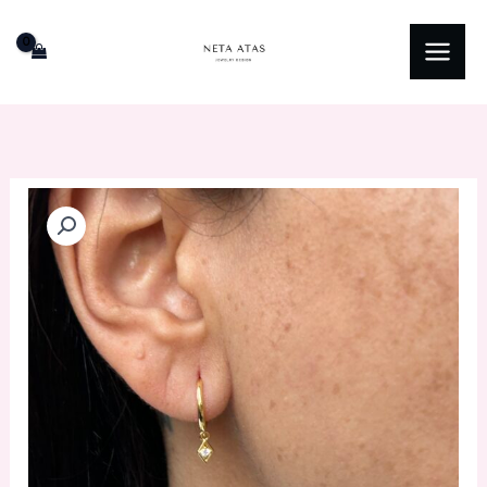
ילוג
תוכן
כמות
של
עגילי
לורן-מציפוי
זהב
925
סטרלינג