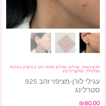
חדש באתר
,
עגילים
,
עגילים מציפוי זהב 2 מיקרון-באיכות
גולדפילד
,
קולקציית קיץ
עגילי לורן-מציפוי זהב 925
סטרלינג
₪
80.00