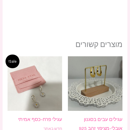
מוצרים קשורים
המחיר
המחיר
Sale!
המקורי
הנוכחי
היה:
הוא:
₪80.00.
₪90.00.
עגילים עבים בסגנון
עגילי פרח-כסף אמיתי
אובלי-מציפוי זהב 925
חדש באתר