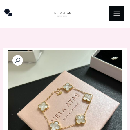
ילוג
תוכן
כמות
של
צמיד
תילתן
מציפוי
זהב
2
מיקרון