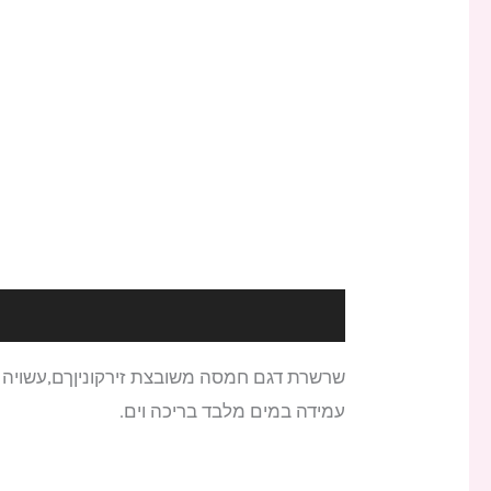
תיאור
שרשרת דגם חמסה משובצת זירקוניןךם,עשויה ציפוי זהב 2 מיקרון (באי
עמידה במים מלבד בריכה וים.