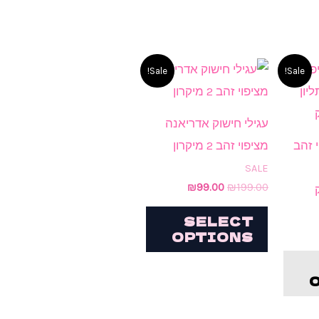
חיר
המחיר
המחיר
למוצר
Sale!
Sale!
וכחי
המקורי
הנוכחי
זה
:
היה:
הוא:
₪99.00.
₪199.00.
₪80.0
יש
עגילי חישוק אדריאנה
מספר
 זהב
מציפוי זהב 2 מיקרון
סוגים.
SALE
ניתן
₪
99.00
₪
199.00
לבחור
SELECT
את
OPTIONS
האפשרויות
בעמוד
המוצר