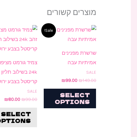
מוצרים קשורים
המחיר
המחיר
המחיר
המ
Sale!
המקורי
הנוכחי
המקורי
הנ
היה:
הוא:
היה:
הוא
0.
₪99.00.
₪99.00.
₪149.00.
שרשרת מפנינים
אמיתיות עבה
צמיד גורמט מציפוי
24k בשילוב תליון
SALE
₪
99.00
₪
149.00
קריסטל בצבע ירוק
SALE
SELECT
₪
80.00
₪
99.00
OPTIONS
SELECT
OPTIONS