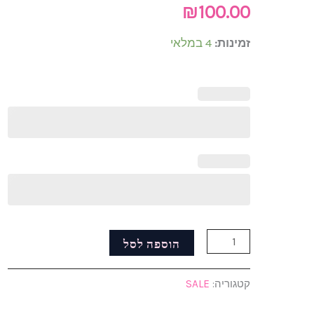
אות
₪
100.00
בשילוב
זמינות:
4 במלאי
חרוזי
כדורים
הוספה לסל
קטגוריה:
SALE